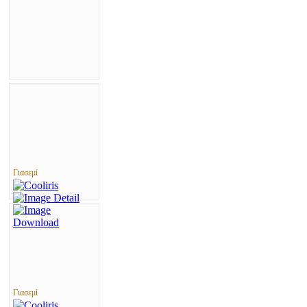
Γιασεμί
Γιασεμί