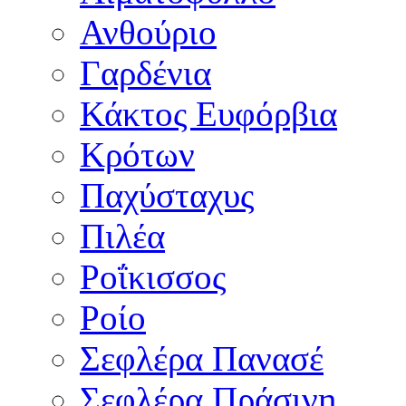
Ανθούριο
Γαρδένια
Κάκτος Ευφόρβια
Κρότων
Παχύσταχυς
Πιλέα
Ροΐκισσος
Ροίο
Σεφλέρα Πανασέ
Σεφλέρα Πράσινη