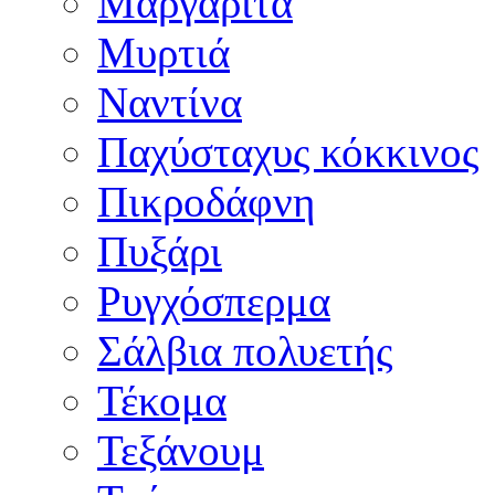
Μαργαρίτα
Μυρτιά
Ναντίνα
Παχύσταχυς κόκκινος
Πικροδάφνη
Πυξάρι
Ρυγχόσπερμα
Σάλβια πολυετής
Τέκομα
Τεξάνουμ