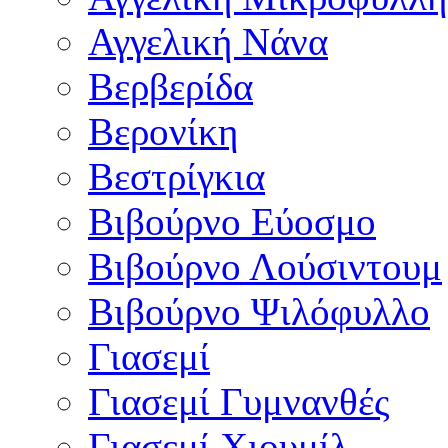
Αγγελική Νάνα
Βερβερίδα
Βερονίκη
Βεστρίγκια
Βιβούρνο Εύοσμο
Βιβούρνο Λούσιντουμ
Βιβούρνο Ψιλόφυλλο
Γιασεμί
Γιασεμί Γυμνανθές
Γιασεμί Χιουμίλ