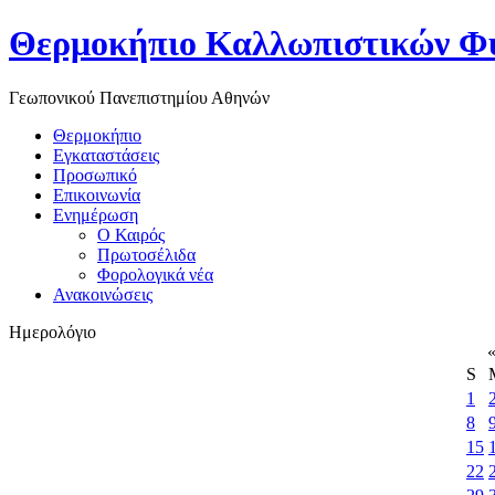
Θερμοκήπιο Καλλωπιστικών Φ
Γεωπονικού Πανεπιστημίου Αθηνών
Θερμοκήπιο
Εγκαταστάσεις
Προσωπικό
Επικοινωνία
Ενημέρωση
Ο Καιρός
Πρωτοσέλιδα
Φορολογικά νέα
Ανακοινώσεις
Ημερολόγιο
S
1
8
15
22