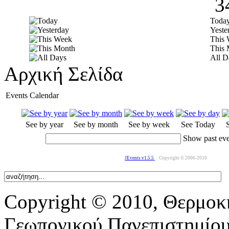
3
Toda
Yeste
This
This 
All D
Αρχική Σελίδα
Events Calendar
See by year
See by month
See by week
See Today
Show past eve
JEvents v1.5.5
Copyright © 2006-2010
Copyright © 2010, Θερμοκ
Γεωπονικού Πανεπιστημίο