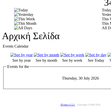
3
Toda
Yeste
This
This 
All D
Αρχική Σελίδα
Events Calendar
See by year
See by month
See by week
See Today
Events for the
Thursday, 30 July 2026
JEvents v1.5.5
Copyright © 2006-2010