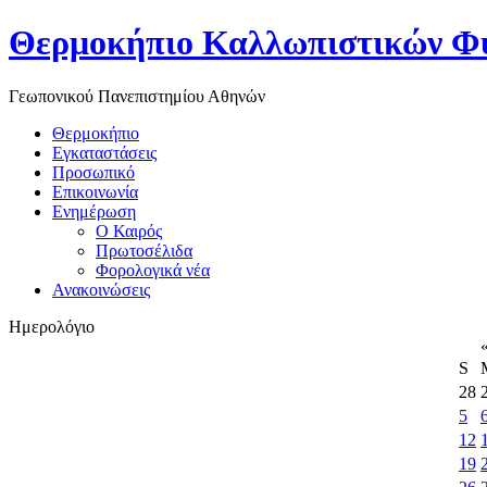
Θερμοκήπιο Καλλωπιστικών Φ
Γεωπονικού Πανεπιστημίου Αθηνών
Θερμοκήπιο
Εγκαταστάσεις
Προσωπικό
Επικοινωνία
Ενημέρωση
Ο Καιρός
Πρωτοσέλιδα
Φορολογικά νέα
Ανακοινώσεις
Ημερολόγιο
S
28
5
12
19