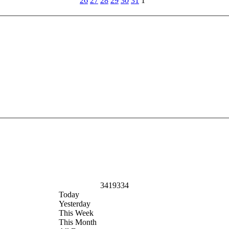
26
27
28
29
30
31
1
3419334
Today
Yesterday
This Week
This Month