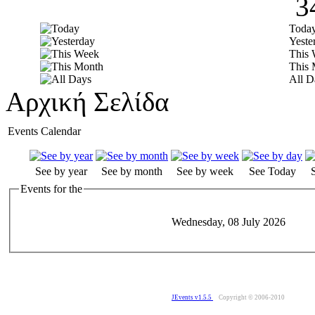
3
Toda
Yeste
This
This 
All D
Αρχική Σελίδα
Events Calendar
See by year
See by month
See by week
See Today
Events for the
Wednesday, 08 July 2026
JEvents v1.5.5
Copyright © 2006-2010