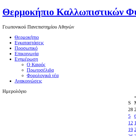
Θερμοκήπιο Καλλωπιστικών Φ
Γεωπονικού Πανεπιστημίου Αθηνών
Θερμοκήπιο
Εγκαταστάσεις
Προσωπικό
Επικοινωνία
Ενημέρωση
Ο Καιρός
Πρωτοσέλιδα
Φορολογικά νέα
Ανακοινώσεις
Ημερολόγιο
S
28
5
12
19