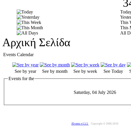
3
Toda
Yeste
This
This 
All D
Αρχική Σελίδα
Events Calendar
See by year
See by month
See by week
See Today
Events for the
Saturday, 04 July 2026
JEvents v1.5.5
Copyright © 2006-2010