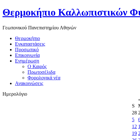
Θερμοκήπιο Καλλωπιστικών Φ
Γεωπονικού Πανεπιστημίου Αθηνών
Θερμοκήπιο
Εγκαταστάσεις
Προσωπικό
Επικοινωνία
Ενημέρωση
Ο Καιρός
Πρωτοσέλιδα
Φορολογικά νέα
Ανακοινώσεις
Ημερολόγιο
S
28
5
12
19