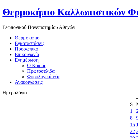
Θερμοκήπιο Καλλωπιστικών Φ
Γεωπονικού Πανεπιστημίου Αθηνών
Θερμοκήπιο
Εγκαταστάσεις
Προσωπικό
Επικοινωνία
Ενημέρωση
Ο Καιρός
Πρωτοσέλιδα
Φορολογικά νέα
Ανακοινώσεις
Ημερολόγιο
S
1
8
15
22