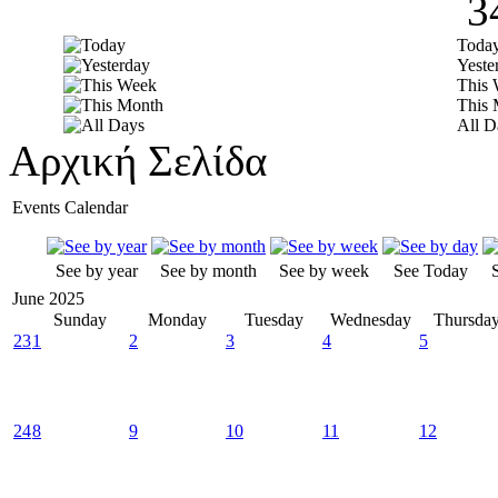
3
Toda
Yeste
This
This 
All D
Αρχική Σελίδα
Events Calendar
See by year
See by month
See by week
See Today
June 2025
Sunday
Monday
Tuesday
Wednesday
Thursda
23
1
2
3
4
5
24
8
9
10
11
12